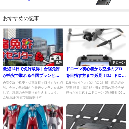
おすすめの記事
免許
ドローン
最短14日で免許取得｜合宿免許
ドローン初心者から空撮のプロ
が格安で取れる全国プランと
を目指す方まで必見！DJI ドロー
は？
ン Mini 4 Pro！
合宿免許で格安・短期取得を目指すなら必
DJI Mini 4 Pro（DJI RC 2付属）商品紹介
見。全国の教習所から最適なプランを比較
記事 軽量・高性能・安心装備の三拍子が
して、理想の免許取得を叶えましょう。
揃った次世代ミニドローン 製品概要 DJ...
合宿免許 格安で最短取得す...