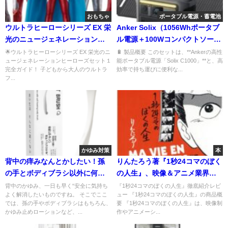
おもちゃ
ポータブル電源・蓄電池
ウルトラヒーローシリーズ EX 栄
Anker Solix（1056Whポータブ
光のニュージェネレーションセ
ル電源＋100Wコンパクトソーラ
ット１欲しい！
ーパネル）セット
🌟ウルトラヒーローシリーズ EX 栄光のニ
🔋 製品概要 このセットは、**Ankerの高性
ュージェネレーションヒーローズセット１
能ポータブル電源「Solix C1000」**と、高
完全ガイド！ 子どもから大人のウルトラ
効率で持ち運びに便利な...
フ...
かゆみ対策
本
背中の痒みなんとかしたい！孫
りんたろう著『1秒24コマのぼく
の手とボディブラシ以外に何が
の人生』、映像＆アニメ業界で
ある？
話題沸騰！
背中のかゆみ、一日も早く“安全に気持ち
『1秒24コマのぼくの人生』徹底紹介レビ
よく解消したいものですね。 そこでここ
ュー 『1秒24コマのぼくの人生』の商品概
では、孫の手やボディブラシはもちろん、
要 『1秒24コマのぼくの人生』は、映像制
かゆみ止めローションなど、...
作やアニメーシ...