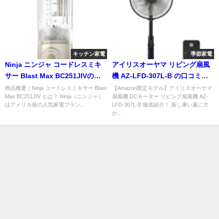
キッチン家電
季節家電
Ninja ニンジャ コードレスミキ
アイリスオーヤマ リビング扇風
サー Blast Max BC251JIVの口
機 AZ-LFD-307L-B の口コミ＆
コミ＆レビュー！
レビュー！
商品概要｜Ninja コードレスミキサー Blast
【Amazon限定モデル】アイリスオーヤマ
Max BC251JIV とは？ Ninja（ニンジャ）
扇風機 DCモーター リビング扇風機 AZ-
はアメリカ発の人気家電ブラン...
LFD-307L-B 徹底紹介！ 蒸し暑い夏に欠
か...
CORE-EE-YONE！ All Rights Reserved.