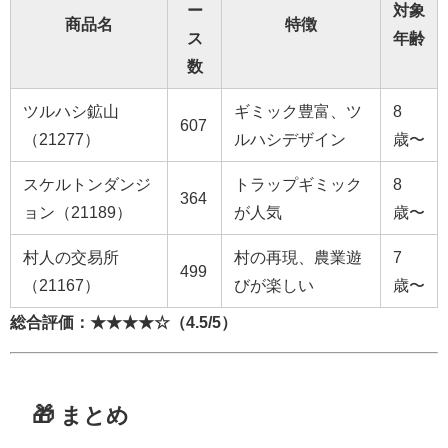
ー
対象
商品名
特徴
ス
年齢
数
ツルハシ鉱山
ギミック豊富、ツ
8
607
（21277）
ルハシデザイン
歳〜
スケルトンダンジ
トラップギミック
8
364
ョン（21189）
が人気
歳〜
村人の交易所
村の再現、農業遊
7
499
（21167）
びが楽しい
歳〜
総合評価：★★★★☆（4.5/5）
🎁 まとめ